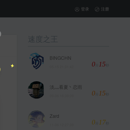
登录
注册
速度之王
BINGCHN
0
15
分
秒
05-15 21:31:42
淡灬看夏丶恋雨
0
15
分
秒
09-06 16:39:09
Zard
0
17
分
秒
11-06 12:27:39