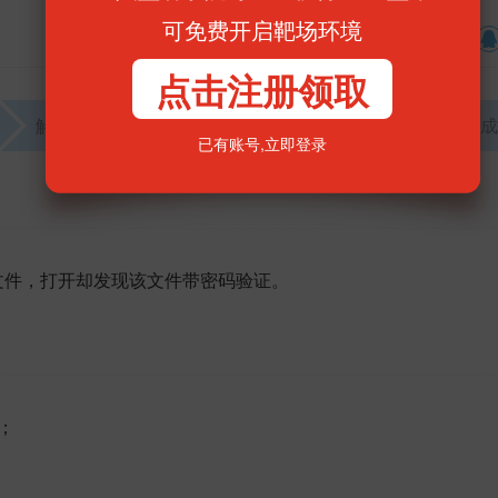
可免费开启靶场环境
收藏
分享到
点击注册领取
解题找到KEY
提交KEY
发表解题思路
完成
已有账号,
立即登录
文件，打开却发现该文件带密码验证。
；