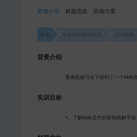
靶场介绍
解题思路
防御方案
登录
点击启动靶场环境
访问靶场
背景介绍
墨者机缘巧合下得到了一个Mdb
实训目标
1、了解Mdb文件的密码猜解手段