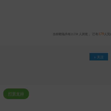
当前靶场共有
人浏览，
已有
179
人完
21238
+ 关注
打赏支持