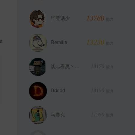
13780
毕竟话少
能力
13230
成
Remilia
能力
淡灬看夏丶恋雨
13170
能力
Ddddd
13130
能力
马赛克
11550
能力