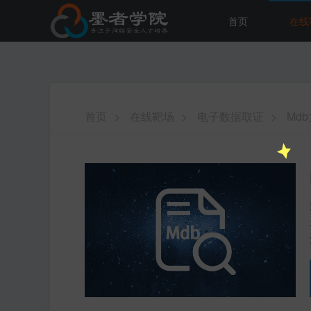
首页
在线
首页
>
在线靶场
>
电子数据取证
>
Md