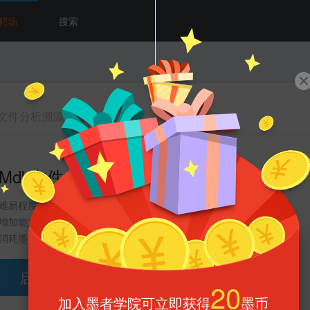
靶场
搜索
b文件分析溯源
Mdb文件分析溯源
难易程度 :
分类 :
电子数据取证
增加能力 :
30
标签 :
(完成可获得能力值)
安全杂项
消耗墨币 :
1墨币
启动靶场环境
179
79
靶场有
人完成/
人放弃
20
加入墨者学院可立即获得
墨币