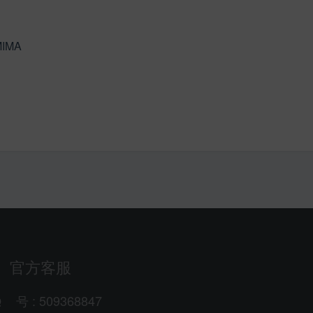
IMIMA
官方客服
Q
号
: 509368847