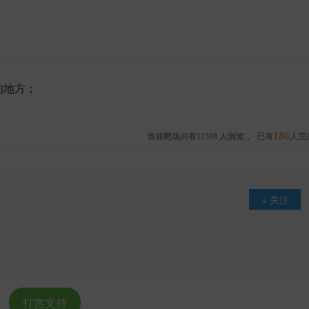
的地方；
当前靶场共有
人浏览，
已有
186
人完
11598
+ 关注
打赏支持