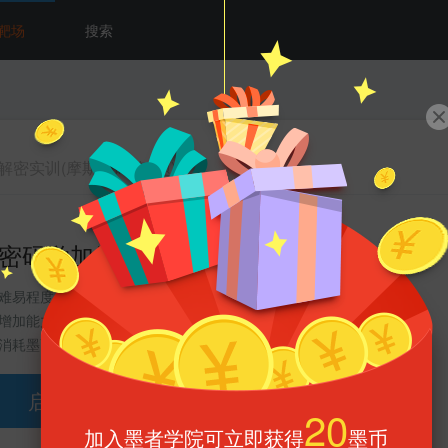
靶场
搜索
解密实训(摩斯密码第2题)
密码学加解密实训(摩斯密码第2题)
难易程度 :
分类 :
代码审计
增加能力 :
60
标签 :
(完成可获得能力值)
加密
密码学
消耗墨币 :
3墨币
启动靶场环境
186
73
靶场有
人完成/
人放弃
20
加入墨者学院可立即获得
墨币