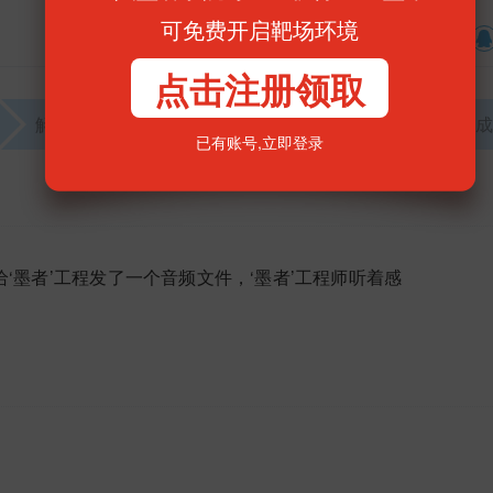
可免费开启靶场环境
收藏
分享到
点击注册领取
解题找到KEY
提交KEY
发表解题思路
完成
已有账号,
立即登录
‘墨者’工程发了一个音频文件，‘墨者’工程师听着感