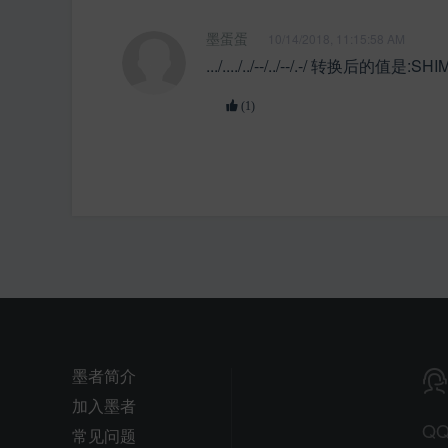
墨蛋蛋
10/14/2018, 11:15:58 AM
.../..../../--/../--/.-/ 转换后的值是:SH
(1)
墨者简介
加入墨者
Q
常见问题