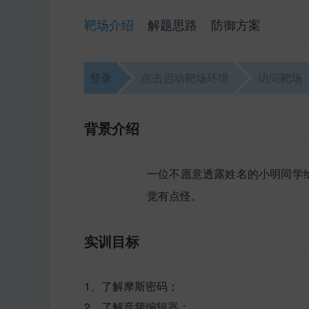
靶场介绍
解题思路
防御方案
登录
点击启动靶场环境
访问靶场
背景介绍
一位不愿意透露姓名的小明同学给
觉有点怪。
实训目标
1、了解摩斯密码；
2、了解音频编辑器；