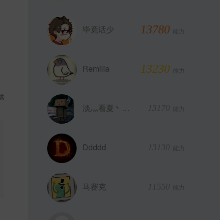
13780
毕竟话少
能力
13230
Remilia
能力
成
淡灬看夏丶恋雨
13170
能力
Ddddd
13130
能力
马赛克
11550
能力