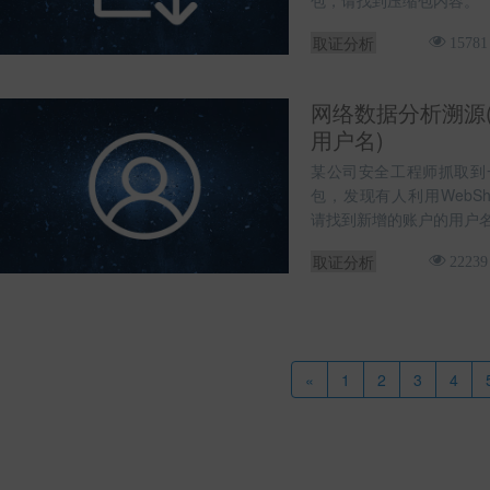
包，请找到压缩包内容。
取证分析
15781
网络数据分析溯源
用户名)
某公司安全工程师抓取到一段
包，发现有人利用WebSh
请找到新增的账户的用户
取证分析
22239
«
1
2
3
4