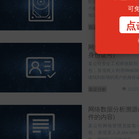
犯罪嫌疑人远程连接过一
可
个硬盘备份文件，你能找到
地址吗？
点
取证分析
15366
网络数据分析溯源
身份证号)
某公司安全工程师抓取到一段
包，发现有人利用WebSh
请找到新增的用户的身份
取证分析
21125
网络数据分析溯源
件的内容)
某公司网络管理员抓取一段W
包，发现某人从xxx.c