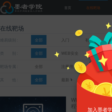
首页
在线靶场
在线靶场
难易级别 :
全部
入门
初级
类
别 :
全部
WEB安全
主机安全
靶场专属 :
全部
注册用户
教育机构
其
他 :
全部
最新
最热
Windows硬盘文
程登录的IP地址)
加入墨者