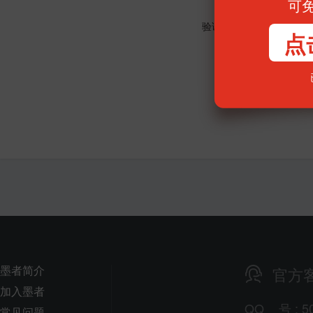
可
验证码:
点
墨者简介
官方
加入墨者
QQ
号
: 5
常见问题