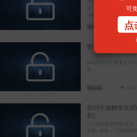
李华有一次在网上学英语
可
件，但是里面的文件李华
华吗？
点
加密
13461
密码学加解密实训(B
网络管理员对重要文件的
换。
Base64
13302
密码学加解密实训(Ja
析)
一个最普通的HTML页面
泄露。查看一下页面源代