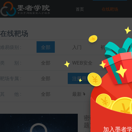
首页
在线靶场
在线靶场
难易级别 :
全部
入门
初级
类
别 :
全部
WEB安全
主机安全
靶场专属 :
全部
注册用户
教育机构
其
他 :
全部
最新
最热
密码学加解密实训
题)
加入墨者