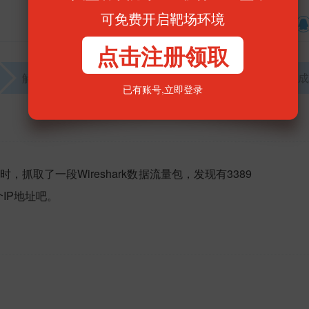
可免费开启靶场环境
收藏
分享到
点击注册领取
解题找到KEY
提交KEY
发表解题思路
完成
已有账号,
立即登录
，抓取了一段Wireshark数据流量包，发现有3389
IP地址吧。