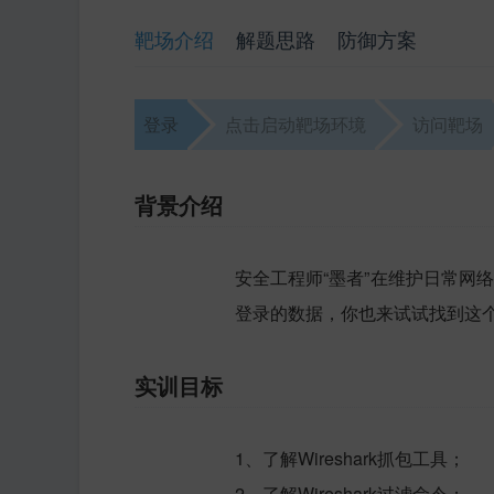
靶场介绍
解题思路
防御方案
登录
点击启动靶场环境
访问靶场
背景介绍
安全工程师“墨者”在维护日常网络时
登录的数据，你也来试试找到这个
实训目标
1、了解Wireshark抓包工具；
2、了解Wireshark过滤命令；