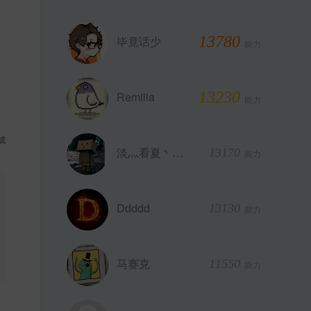
13780
毕竟话少
能力
13230
Remilia
能力
成
淡灬看夏丶恋雨
13170
能力
Ddddd
13130
能力
马赛克
11550
能力