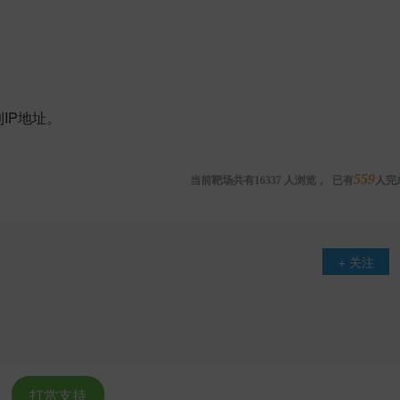
IP地址。
当前靶场共有
人浏览，
已有
559
人完
16337
+ 关注
打赏支持