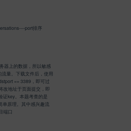
ersations----port排序
务器上的数据，所以敏感
9的流量。下载文件后，使用
tport == 3389，即可过
，将改地址于页面提交，即
验证key。本题考查的是
的简单原理。其中感兴趣流
目端口