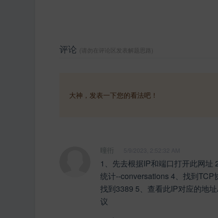
评论
(请勿在评论区发表解题思路)
大神，发表一下您的看法吧！
曈衎
5/9/2023, 2:52:32 AM
1、先去根据IP和端口打开此网址 2
统计--conversations 4、找
找到3389 5、查看此IP对应的地址A
议