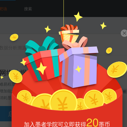
靶场
搜索
数据分析溯源(3389登录的IP地址)
网络数据分析溯源(3389登录的IP地址)
难易程度 :
分类 :
电子数据取证
增加能力 :
30
标签 :
(完成可获得能力值)
取证分析
电子数据
数据分析
消耗墨币 :
1墨币
启动靶场环境
559
142
靶场有
人完成/
人放弃
20
加入墨者学院可立即获得
墨币