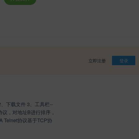
立即注册
登录
、下载文件 3、工具栏--
到TCP协议，对地址B进行排序，
 Telnet协议基于TCP协