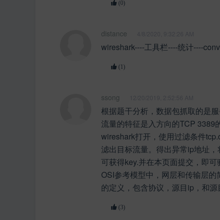
(0)
distance
4/8/2020, 9:32:26 AM
wireshark----工具栏----统计----conv
(1)
ssong
12/20/2019, 2:52:56 AM
根据题干分析，数据包抓取的是服
流量的特征是入方向的TCP 338
wireshark打开，使用过滤条件tcp.ds
滤出目标流量。得出异常ip地址
可获得key.并在本页面提交，即可
OSI参考模型中，网层和传输层
的定义，包含协议，源目ip，和源
(3)