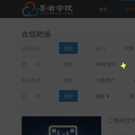
首页
在线
在线靶场
难易级别 :
全部
入门
初级
类
别 :
全部
WEB安全
靶场专属 :
全部
注册用户
其
他 :
全部
最新
最
二维码文