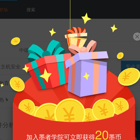
靶场
搜索
中级
高级
主机安全
数据库安全
网络安全
安全
教育机构
合作部门
热
墨币
件分析
20
加入墨者学院可立即获得
墨币