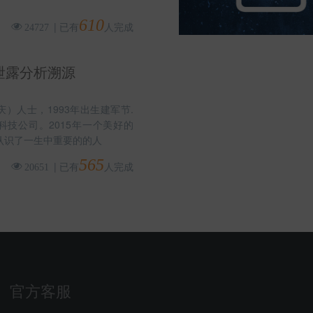
610
|
已有
人完成
24727
泄露分析溯源
）人士，1993年出生建军节.
科技公司。2015年一个美好的
认识了一生中重要的的人
565
|
已有
人完成
20651
官方客服