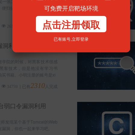
现一张二维码，他想弄明白二维
可免费开启靶场环境
，便扫描来看看。
点击注册领取
1187
|
已有
人完成
26167
已有账号,
立即登录
漏洞利用实战(第1题)
者学院的时候，对黑客技术很感
黑客技术，但是他没有学习书
买书籍。小明注册的账号是xi
2310
|
已有
人完成
34759
t后台弱口令漏洞利用
师发现某个基于Tomcat的Web
在漏洞，你也一起来学习吧。