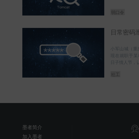
弱口令
日常密码
小军山城（重庆
现在就职于某
日子情人节，
社工
墨者简介
加入墨者