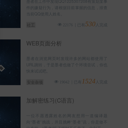
墨者在工作中发现QQ1225307208有策划某事
件的嫌疑行为，请根据目前掌握的信息，排查
当前QQ使用人姓名。
530
|
已有
人完成
社工
22176
WEB页面分析
墨者在浏览网页时发现许多的网站都使用了
URL跳转，于是墨者也做了个环境尝试，你也
快来试试吧。
1524
|
已有
人完成
安全杂项
19042
加解密练习(C语言)
一位不愿透露姓名的网友想用一道编译题
向“墨者”挑战，并且挑衅“墨者”说，你是做不