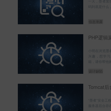
一天，墨者发
码到底是什么
信息泄露
PHP逻辑
小明在浏览墨
兴趣，想学习
籍，请你帮他购
设计缺陷
Tomca
“墨者”安全工程
服务器后台存