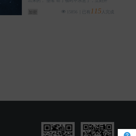
出来的，“墨者”听了顿时不乐意了，立刻开
115
|
已有
人完成
加密
15856