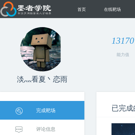
首页
在线靶场
13170
能力值
淡灬看夏丶恋雨
已完成
完成靶场
评论信息