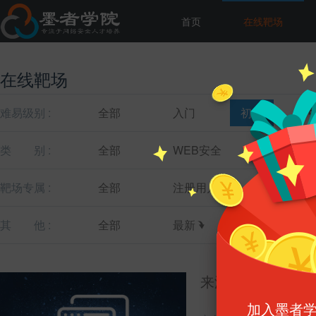
首页
在线靶场
在线靶场
难易级别 :
全部
入门
初级
类
别 :
全部
WEB安全
主机安全
靶场专属 :
全部
注册用户
教育机构
其
他 :
全部
最新
最热
来源页伪造
加入墨者