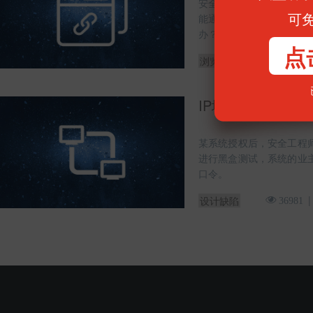
安全工程师“墨者”在访问
可
能通过另一个页面跳转的
办？
点
浏览器
88422
IP地址伪造(第1题)
某系统授权后，安全工程
进行黑盒测试，系统的业
口令。
设计缺陷
36981