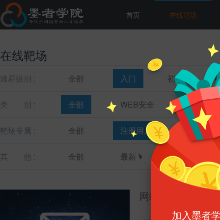
首页
在线靶场
在线靶场
难易级别 :
全部
入门
初级
类
别 :
全部
WEB安全
主机安全
靶场专属 :
全部
注册用户
教育机构
其
他 :
全部
最新
最热
网络数据分析溯源(
加入墨者