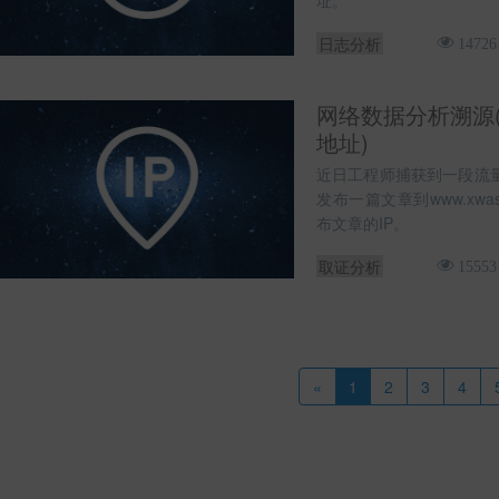
址。
日志分析
14726
网络数据分析溯源(
地址)
近日工程师捕获到一段流
发布一篇文章到www.xwas
布文章的IP。
取证分析
15553
«
1
2
3
4