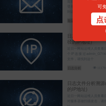
近日工程师捕获到一段流
可
登录了邮箱xxx@126.
到这个邮箱的登录密码。
点
取证分析
14550
日志文件分析溯源
径的IP地址)
近日一网站运维人员查看
个IP连接过admin_G71kDa
文件，请找到这个
日志分析
11179
日志文件分析溯源
的IP地址)
近日一网站运维人员查看
对服务器做扫描攻击，请你