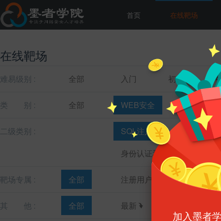
首页
在线靶场
在线靶场
难易级别 :
全部
入门
初级
类
别 :
全部
WEB安全
主机安全
二级类别 :
SQL注入
跨站脚本
身份认证和会话管理
靶场专属 :
全部
注册用户
教育机构
其
他 :
全部
最新
最热
加入墨者