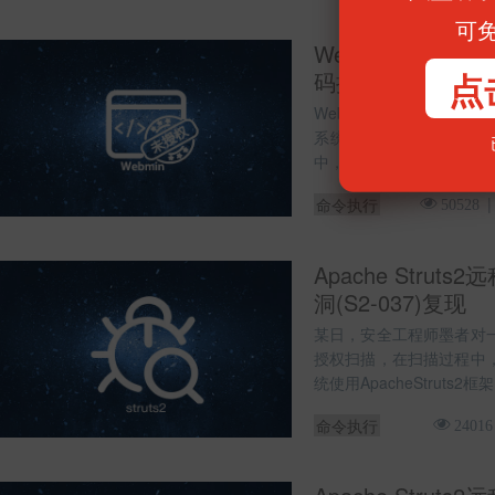
可
Webmin未经身
点
码执行
Webmin是用于类似Uni
系统配置工具。该漏洞存
中，该页面允许未经身份
命令执行
50528
Apache Strut
洞(S2-037)复现
某日，安全工程师墨者对
授权扫描，在扫描过程中
统使用ApacheStruts2框
命令执行
24016