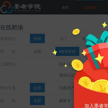
首页
在线靶场
在线靶场
难易级别 :
全部
入门
初级
类
别 :
全部
WEB安全
主机安全
二级类别 :
SQL注入
跨站脚本
身份认证和会话管理
靶场专属 :
全部
注册用户
教育机构
其
他 :
全部
最新
最热
加入墨者