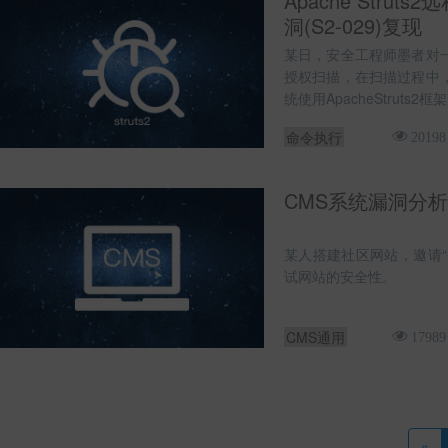
Apache Strut
洞(S2-029)复现
某日，安全工程师墨者对
授权扫描，在扫描过程中
统使用ApacheStruts2框
命令执行
20198
CMS系统漏洞分析
某人搭建社区网站，邀请“
试网站的安全性。
CMS通用
17989
«