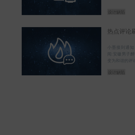
设计缺陷
热点评论
小墨接到通知
闻:安徽男子
变为和谐的评
设计缺陷