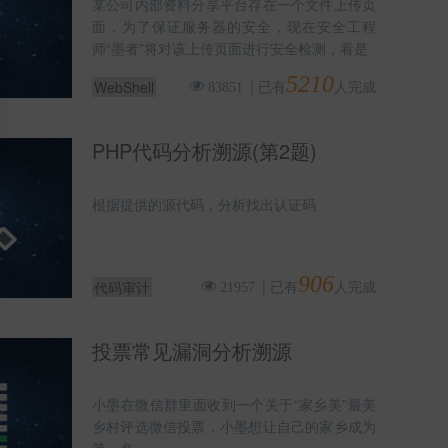
某公司内部资料分享平台存在一个文件上传页
面，为了保证服务器的安全，现在安全工程
师“墨者”将对该上传页面进行安全检测，看是
5210
|
已有
人完成
WebShell
83851
PHP代码分析溯源(第2题)
根据提供的源代码，分析找出认证码
906
|
已有
人完成
代码审计
21957
投票常见漏洞分析溯源
小墨在微信群里面收到一个关于“家乡美”最美
乡村评选微信投票，小墨想让自己的家乡成为