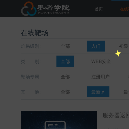
首页
在线
在线靶场
难易级别 :
全部
入门
初级
类
别 :
全部
WEB安全
靶场专属 :
全部
注册用户
其
他 :
全部
最新
最
服务器返