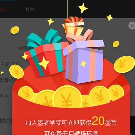
靶场
搜索
中级
高级
主机安全
数据库安全
网络安全
安全
教育机构
合作部门
热
墨币
回数据查看
20
加入墨者学院可立即获得
墨币