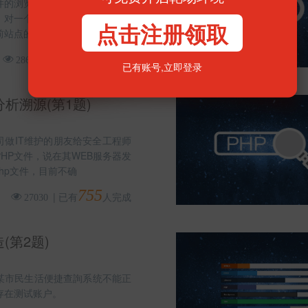
件的浏览器访问一些WEB站点、
可免费开启靶场环境
，对一个WEB站点进行扫描时，
前站点的业务中间件类型（
点击注册领取
2059
|
已有
人完成
28624
已有账号,
立即登录
分析溯源(第1题)
司做IT维护的朋友给安全工程师
HP文件，说在其WEB服务器发
php文件，目前不确
755
|
已有
人完成
27030
(第2题)
某市民生活便捷查詢系统不能正
存在测试账户。