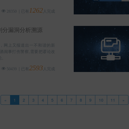
1262
|
已有
人完成
28350
刷分漏洞分析溯源
，网上又报道出一不和谐的新
醉酒闹事打伤警察,需要把谬论改
论。
2593
|
已有
人完成
50439
«
1
2
3
4
5
6
7
8
9
10
11
»