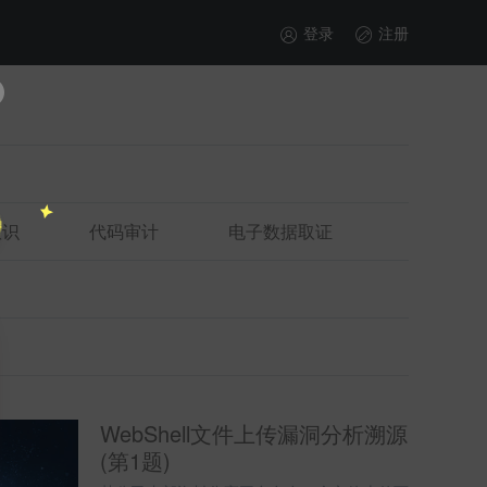
登录
注册
意识
代码审计
电子数据取证
WebShell文件上传漏洞分析溯源
(第1题)