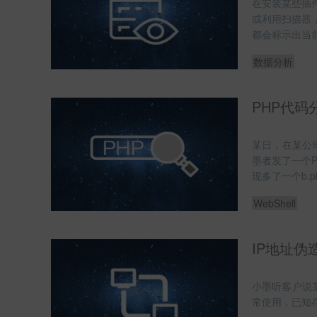
在安装某些插
或利用扫描器
都会标示出当
数据分析
PHP代码
某日，在某公
墨者发了一个P
现多了一个b.
WebShell
IP地址伪造
小墨听客户说
常使用，已知