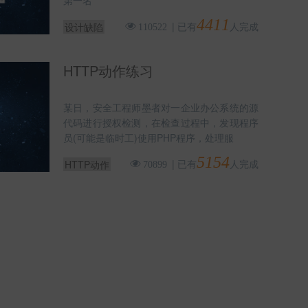
第一名
4411
|
已有
人完成
设计缺陷
110522
HTTP动作练习
某日，安全工程师墨者对一企业办公系统的源
代码进行授权检测，在检查过程中，发现程序
员(可能是临时工)使用PHP程序，处理服
5154
|
已有
人完成
HTTP动作
70899