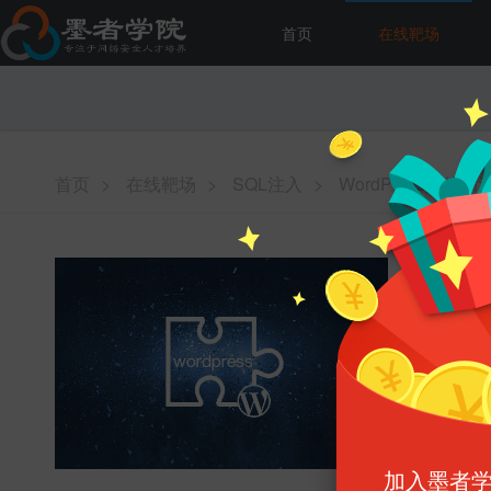
首页
在线靶场
首页
>
在线靶场
>
SQL注入
>
WordPress插件
Word
难易程度 :
增加能力 :
消耗墨币 :
启动
加入墨者