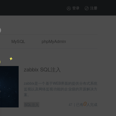
登录
注册
MySQL
phpMyAdmin
执行
设计缺陷
CMS通用
nux系统
远程代码执行
zabbix SQL注入
社工
取证分析
HTTP动作
zabbix是一个基于WEB界面的提供分布式系统
ImageMagick
插件
sqlmap
监视以及网络监视功能的企业级的开源解决方
案。
Xftp
Domain
UrlDecode
0
|
已有
人完成
SQL注入
47
WebDAV
暴力破解