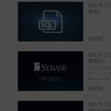
SQL手工
Tomcat
ECShop
对象注入
整型)
密码
OpenSSL
跨域
PH
PHPCMS
getshell
XSS
SQL注入
端口扫描
宽字节注入
文件下载
Burp Suite
日志清理
日志分析
SQL手工注
数据库)
MongoDB
WAF
防火墙
D
安全工程师墨
抓包工具
任意文件读取
洞，自己
信息收集
Apache+PH
条件竞争
XML注入
LDAP注入
SQL注入
终端工作站
编辑软件
编码转换
SQL手工
密码学
比赛试题CQVIE
CTF
(Postgr