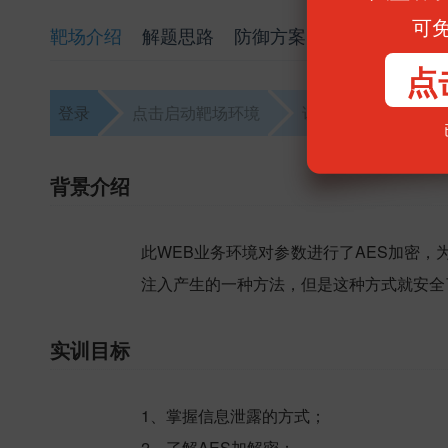
可
靶场介绍
解题思路
防御方案
点
登录
点击启动靶场环境
访问靶场
解题
背景介绍
此WEB业务环境对参数进行了AES加密，
注入产生的一种方法，但是这种方式就安全
实训目标
1、掌握信息泄露的方式；
2、了解AES加解密；