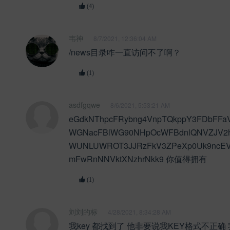
(4)
韦神
8/7/2021, 12:36:04 AM
/news目录咋一直访问不了啊？
(1)
asdfgqwe
8/6/2021, 5:53:21 AM
eGdkNThpcFRybng4VnpTQkppY3FDbFFa
WGNacFBlWG90NHpOcWFBdnlQNVZJV2
WUNLUWROT3JJRzFkV3ZPeXp0Uk9ncEV
mFwRnNNVktXNzhrNkk9 你值得拥有
(1)
刘刘的标
4/28/2021, 8:34:28 AM
我key 都找到了 他非要说我KEY格式不正确