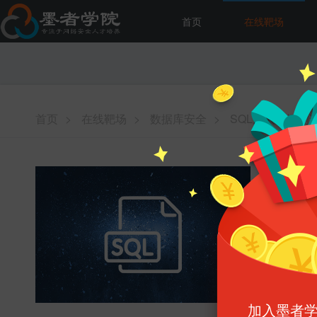
首页
在线靶场
首页
>
在线靶场
>
数据库安全
>
SQL注入漏洞测试
SQL
难易程度 :
增加能力 :
消耗墨币 :
启动
加入墨者