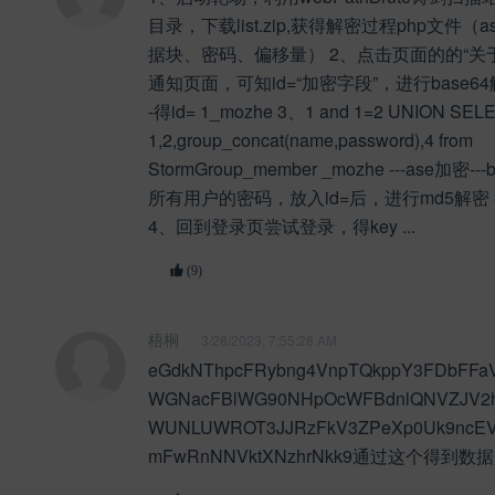
目录，下载list.zip,获得解密过程php文件（
据块、密码、偏移量） 2、点击页面的的“关于平
通知页面，可知id=“加密字段”，进行base64解码
-得id= 1_mozhe 3、1 and 1=2 UNION SEL
1,2,group_concat(name,password),4 from
StormGroup_member _mozhe ---ase加密--
所有用户的密码，放入id=后，进行md5解密
4、回到登录页尝试登录，得key ...
(9)
梧桐
3/28/2023, 7:55:28 AM
eGdkNThpcFRybng4VnpTQkppY3FDbFFa
WGNacFBlWG90NHpOcWFBdnlQNVZJV2
WUNLUWROT3JJRzFkV3ZPeXp0Uk9ncEV
mFwRnNNVktXNzhrNkk9通过这个得到