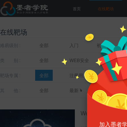
首页
在线靶场
在线靶场
难易级别 :
全部
入门
初级
类
别 :
全部
WEB安全
主机安全
靶场专属 :
全部
注册用户
教育机构
其
他 :
全部
最新
最热
WebShell代码分
加入墨者