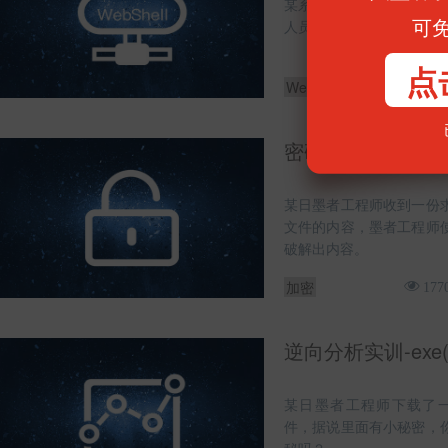
某系统环境上发现一个可
可
人员分析此文件的功能。
点
WebShell
13798
密码学加解密实训(A
某日墨者工程师收到一份
文件的内容，墨者工程师
破解出内容。
加密
177
逆向分析实训-exe(
某日墨者工程师下载了一个
件，据说里面有小秘密，