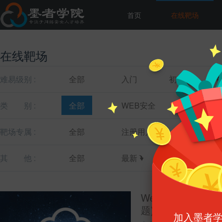
首页
在线靶场
在线靶场
难易级别 :
全部
入门
初级
类
别 :
全部
WEB安全
主机安全
靶场专属 :
全部
注册用户
教育机构
其
他 :
全部
最新
最热
WebShell文件上
题)
加入墨者