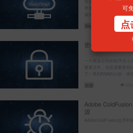
安全工程师墨者在一篇网
可
章发现了一个比较有意思
漏洞，一般程序员不会写
点
WebShell
45585
密码学加解密实训(
一个商业公司的程序员小
重要文件，但是需要密码
了一系列RSA的公钥，请
加密
255
Adobe ColdFus
源
AdobeColdFusion