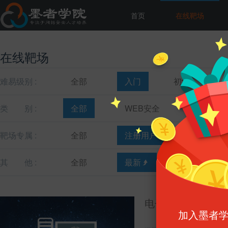
首页
在线靶场
在线靶场
难易级别 :
全部
入门
初级
类
别 :
全部
WEB安全
主机安全
靶场专属 :
全部
注册用户
教育机构
其
他 :
全部
最新
最热
电子数据取证-磁盘
加入墨者